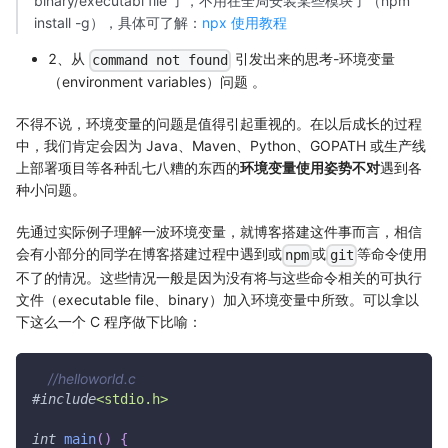
binary/executabl file 了，不用在全局安装某些模块了（npm
install -g），具体可了解：
npx 使用教程
2、从
引发出来的思考-环境变量
command not found
（environment variables）问题 。
不得不说，环境变量的问题是值得引起重视的。在以后成长的过程
中，我们肯定会因为 Java、Maven、Python、GOPATH 或生产线
上部署项目等各种乱七八糟的东西的
环境变量使用姿势不对
遇到各
种小问题。
先通过实际例子理解一波环境变量，就博客搭建这件事而言，相信
会有小部分的同学在博客搭建过程中遇到或
或
等命令使用
npm
git
不了的情况。这些情况一般是因为没有将与这些命令相关的可执行
文件（executable file、binary）加入环境变量中所致。可以拿以
下这么一个 C 程序做下比喻：
//helloworld.c
#
include
<stdio.h>
int
main
(
)
{