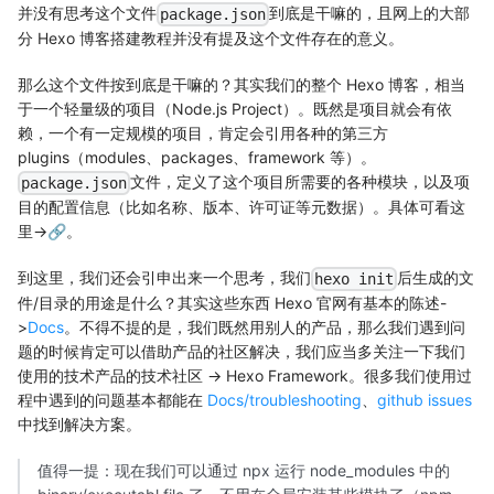
并没有思考这个文件
到底是干嘛的，且网上的大部
package.json
分 Hexo 博客搭建教程并没有提及这个文件存在的意义。
那么这个文件按到底是干嘛的？其实我们的整个 Hexo 博客，相当
于一个轻量级的项目（Node.js Project）。既然是项目就会有依
赖，一个有一定规模的项目，肯定会引用各种的第三方
plugins（modules、packages、framework 等）。
文件，定义了这个项目所需要的各种模块，以及项
package.json
目的配置信息（比如名称、版本、许可证等元数据）。具体可看这
里->
🔗
。
到这里，我们还会引申出来一个思考，我们
后生成的文
hexo init
件/目录的用途是什么？其实这些东西 Hexo 官网有基本的陈述-
>
Docs
。不得不提的是，我们既然用别人的产品，那么我们遇到问
题的时候肯定可以借助产品的社区解决，我们应当多关注一下我们
使用的技术产品的技术社区 -> Hexo Framework。很多我们使用过
程中遇到的问题基本都能在
Docs/troubleshooting
、
github issues
中找到解决方案。
值得一提：现在我们可以通过 npx 运行 node_modules 中的