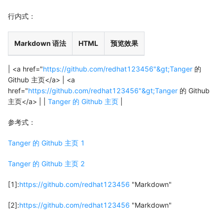
行内式：
Markdown 语法
HTML
预览效果
| <a href="
https://github.com/redhat123456"&gt;Tanger
的
Github 主页</a> | <a
href="
https://github.com/redhat123456"&gt;Tanger
的 Github
主页</a> | |
Tanger 的 Github 主页
|
参考式：
Tanger 的 Github 主页 1
Tanger 的 Github 主页 2
[1]:
https://github.com/redhat123456
"Markdown"
[2]:
https://github.com/redhat123456
"Markdown"