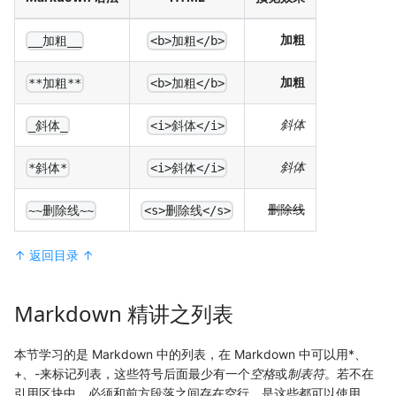
加粗
__加粗__
<b>加粗</b>
加粗
**加粗**
<b>加粗</b>
斜体
_斜体_
<i>斜体</i>
斜体
*斜体*
<i>斜体</i>
删除线
~~删除线~~
<s>删除线</s>
↑ 返回目录 ↑
Markdown 精讲之列表
本节学习的是 Markdown 中的列表，在 Markdown 中可以用*、
+、-来标记列表，这些符号后面最少有一个
空格
或
制表符
。若不在
引用区块中，必须和前方段落之间存在空行。是这些都可以使用，