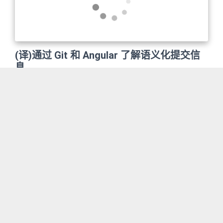
(译)通过 Git 和 Angular 了解语义化提交信
息
受传统提交规范和 Angular 约定的启发，让我们来解释
语义化提交术语，并演示提交信息的实际示例。 目录动
机提交信息的格式 头部(Header) 主体(Body) 尾部
(Footer)常见类型 👷build 💚ci 📝docs ✨feat 🐛fix
2021-08-23
Git
Git
⚡️perf ♻️refactor 🎨style ✅test好处 浏览历史变更记
录 自动发布其它 使用 Emojis CLI 工具 检查器
(Linter) VS Code 扩展总结 许多项目决定以某种约定方
式来标准化它们的提交信息。这种做法并不是新出现
的，但在最近几年中越来越多地得到了应用。而且很可
能您已经在某些项目中遇到过这样的提交消息。 最早出
现的规范之一来自与 AngularJS 项目。这个项目团队创
建了一个详细的文档，其中指定了他们应该提交的目标
和方式。这些提交约定非常流行，有些您可能通过
Hexo
Fluid