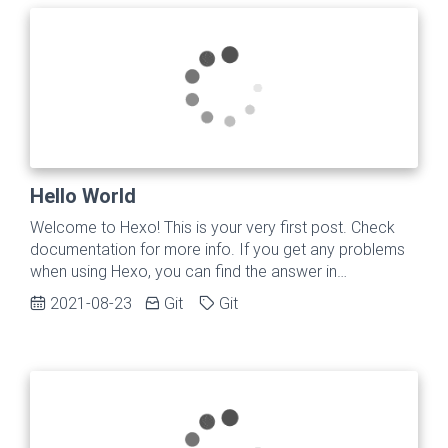
Hello World
Welcome to Hexo! This is your very first post. Check
documentation for more info. If you get any problems
when using Hexo, you can find the answer in
troubleshooting or you can ask me on GitHub. Quick
2021-08-23
Git
Git
StartCreate a new post$ hexo new "My New Post"
More info: Writing Run server$ hexo server More info:
Server Generate static files$ hexo generate More info:
Generating Deploy to remote sites$ hexo deploy More
info: Deployment